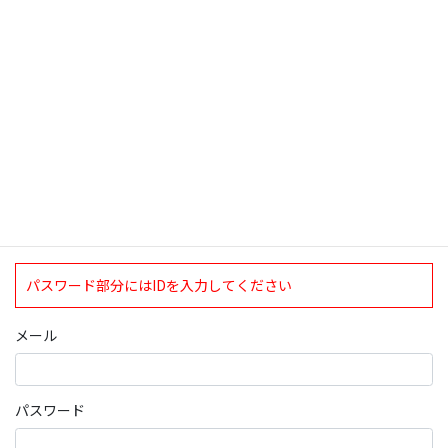
検索
ログインについて
現在、ログインしていただけるのは、2020年4月1日現在の誠論会
会員となっております。
ログイン
パスワード部分にはIDを入力してください
メール
パスワード