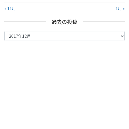
« 11月
1月 »
過去の投稿
過
去
の
投
稿