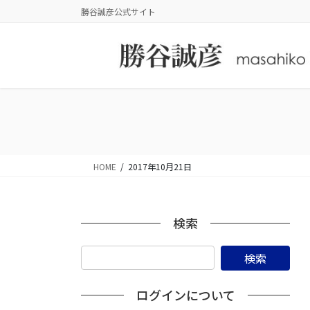
コ
ナ
勝谷誠彦公式サイト
ン
ビ
テ
ゲ
ン
ー
ツ
シ
に
ョ
移
ン
動
に
移
動
HOME
2017年10月21日
検索
ログインについて