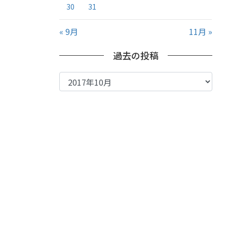
30
31
« 9月
11月 »
過去の投稿
過
去
の
投
稿