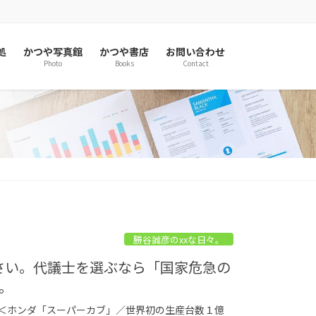
処
かつや写真館
かつや書店
お問い合わせ
Photo
Books
Contact
勝谷誠彦のxxな日々。
ください。代議士を選ぶなら「国家危急の
。
 ＜ホンダ「スーパーカブ」／世界初の生産台数１億