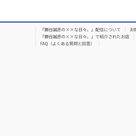
『勝谷誠彦の××な日々。』配信について
お
『勝谷誠彦の××な日々。』で紹介されたお店
FAQ（よくある質問と回答）