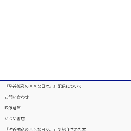
『勝谷誠彦の××な日々。』配信について
お問い合わせ
映像倉庫
かつや書店
『勝谷誠彦の××な日々。』で紹介された本