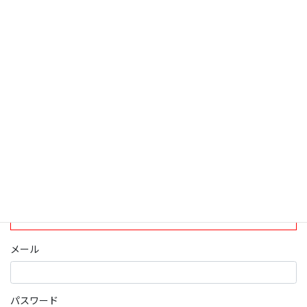
検索
ログインについて
現在、ログインしていただけるのは、2020年4月1日現在の誠論会
会員となっております。
ログイン
パスワード部分にはIDを入力してください
メール
パスワード