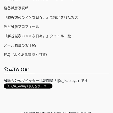
勝谷誠彦写真館
『勝谷誠彦の××な日々。』で紹介されたお店
勝谷誠彦プロフィール
『勝谷誠彦の××な日々。』タイトル一覧
メール購読のお手続
FAQ（よくある質問と回答）
公式Twitter
誠論会公式ツイッターは迂闊屋「@u_katsuya」です
Copyright © Katsuya Masahiko All Rights Reserved.