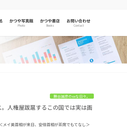
処
かつや写真館
かつや書店
お問い合わせ
Photo
Books
Contact
勝谷誠彦のxxな日々。
ース。人権屋跋扈するこの国では実は画
 ＜メイ英首相が来日、安倍首相が茶席でもてなし＞