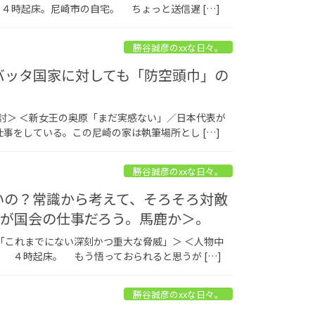
時起床。尼崎市の自宅。 ちょっと送信遅 […]
勝谷誠彦のxxな日々。
なバッタ国家に対しても「防空頭巾」の
討＞ ＜新女王の奥原「まだ実感ない」／日本代表が
をしている。この尼崎の家は執筆場所とし […]
勝谷誠彦のxxな日々。
いいの？常識から考えて、そろそろ対敵
が国会の仕事だろう。馬鹿か＞。
「これまでにない深刻かつ重大な脅威」＞ ＜人物中
 ４時起床。 もう悟っておられると思うが […]
勝谷誠彦のxxな日々。