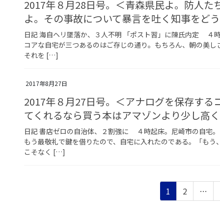
2017年８月28日号。＜青森県民よ。防人
よ。その事故について暴言を吐く知事をど
日記 海自ヘリ墜落か、３人不明 「ポスト習」に陳氏内定 ４
コアな自宅が三つあるのはご存じの通り。もちろん、朝の美し
それを […]
2017年8月27日
2017年８月27日号。＜アナログを保存す
てくれるなら買う本はアマゾンより少し高く
日記 書店ゼロの自治体、２割強に ４時起床。尼崎市の自宅
もう最敬礼で鍵を借りたので、自宅に入れたのである。「もう
こそなく […]
投
ペ
ペ
1
2
…
稿
ー
ー
ジ
ジ