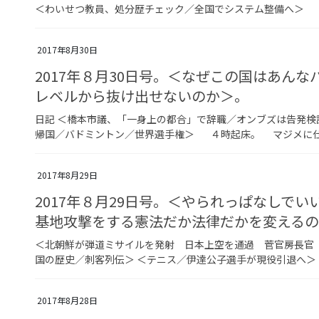
＜わいせつ教員、処分歴チェック／全国でシステム整備へ＞ ４
2017年8月30日
2017年８月30日号。＜なぜこの国はあん
レベルから抜け出せないのか＞。
日記 ＜橋本市議、「一身上の都合」で辞職／オンブズは告発検
帰国／バドミントン／世界選手権＞ ４時起床。 マジメに仕事
2017年8月29日
2017年８月29日号。＜やられっぱなしで
基地攻撃をする憲法だか法律だかを変えるの
＜北朝鮮が弾道ミサイルを発射 日本上空を通過 菅官房長官
国の歴史／刺客列伝＞ ＜テニス／伊達公子選手が現役引退へ＞
2017年8月28日