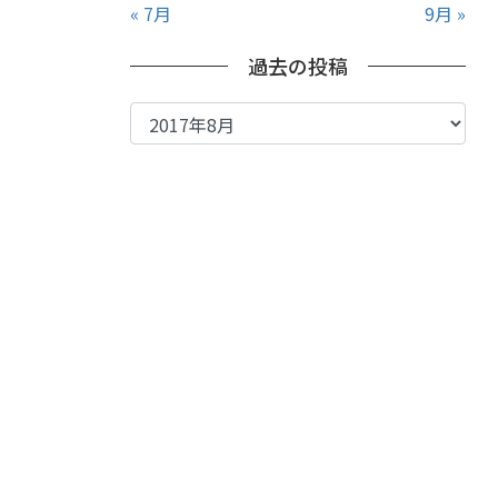
« 7月
9月 »
過去の投稿
過
去
の
投
稿