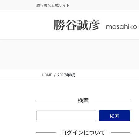
コ
ナ
勝谷誠彦公式サイト
ン
ビ
テ
ゲ
ン
ー
ツ
シ
に
ョ
移
ン
動
に
移
動
HOME
2017年8月
検索
ログインについて