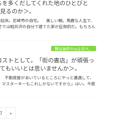
たちを多くだしてくれた地のひとびと
う見るのか＞。
時起床。尼崎市の自宅。 美しい朝。馬鹿な人生で、
さでは軽井沢の自分で建てた家が圧倒的だ。もちろん
勝谷誠彦のxxな日々。
るコストとして。「街の書店」が頑張っ
てもいいとは思いませんか＞。
。 不動産屋があいているところにやっと遭遇して、
、マスターキーもこれしかないですから」はい。今度
ペ
7
»
ー
ジ