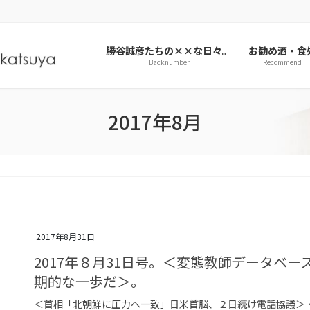
勝谷誠彦たちの××な日々。
お勧め酒・食
Backnumber
Recommend
2017年8月
2017年8月31日
2017年８月31日号。＜変態教師データベ
期的な一歩だ＞。
＜首相「北朝鮮に圧力へ一致」日米首脳、２日続け電話協議＞