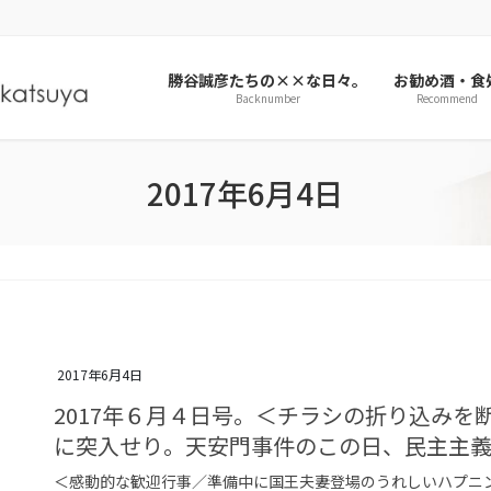
勝谷誠彦たちの××な日々。
お勧め酒・食
Backnumber
Recommend
2017年6月4日
2017年6月4日
2017年６月４日号。＜チラシの折り込み
に突入せり。天安門事件のこの日、民主主
＜感動的な歓迎行事／準備中に国王夫妻登場のうれしいハプニ