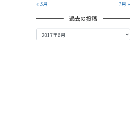
« 5月
7月 »
過去の投稿
過
去
の
投
稿