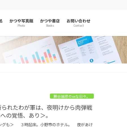
処
かつや写真館
かつや書店
お問い合わせ
Photo
Books
Contact
勝谷誠彦のxxな日々。
を断られたわが軍は、夜明けから肉弾戦
義への覚悟、あり＞。
ングも＞ ３時起床。小野市のホテル。 夜があけ