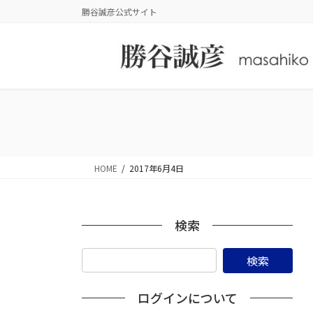
コ
ナ
勝谷誠彦公式サイト
ン
ビ
テ
ゲ
ン
ー
ツ
シ
に
ョ
移
ン
動
に
移
動
HOME
2017年6月4日
検索
ログインについて