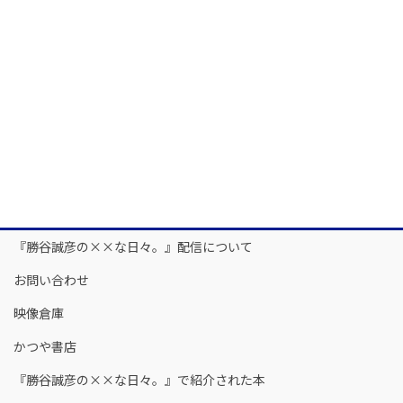
『勝谷誠彦の××な日々。』配信について
お問い合わせ
映像倉庫
かつや書店
『勝谷誠彦の××な日々。』で紹介された本