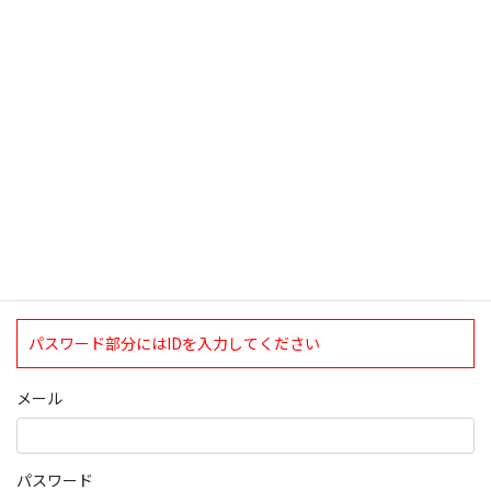
検索
ログインについて
現在、ログインしていただけるのは、2020年4月1日現在の誠論会
会員となっております。
ログイン
パスワード部分にはIDを入力してください
メール
パスワード