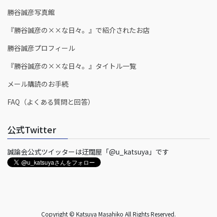
勝谷誠彦写真館
『勝谷誠彦の××な日々。』で紹介されたお店
勝谷誠彦プロフィール
『勝谷誠彦の××な日々。』タイトル一覧
メール購読のお手続
FAQ（よくある質問と回答）
公式Twitter
誠論会公式ツイッターは迂闊屋「@u_katsuya」です
Copyright © Katsuya Masahiko All Rights Reserved.