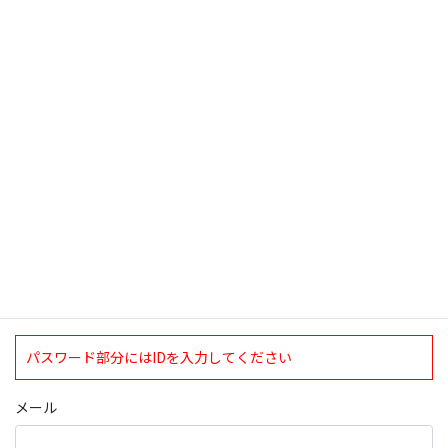
2016年8月3日
検索
ログインについて
現在、ログインしていただけるのは、2020年4月1日現在の誠論会
会員となっております。
ログイン
パスワード部分にはIDを入力してください
メール