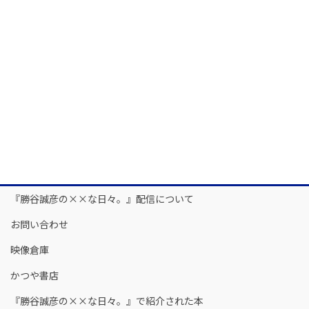
『勝谷誠彦の××な日々。』配信について
お問い合わせ
映像倉庫
かつや書店
『勝谷誠彦の××な日々。』で紹介された本