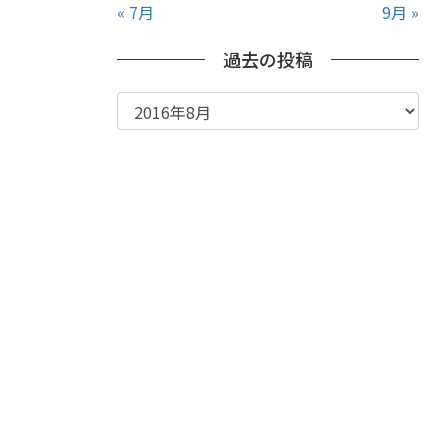
« 7月
9月 »
過去の投稿
過
去
の
投
稿