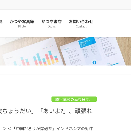
処
かつや写真館
かつや書店
お問い合わせ
Photo
Books
Contact
勝谷誠彦のxxな日々。
爆破ちょうだい」「あいよ?」。頑張れ
。
」＞ ＜「中国だろうが爆破だ」インドネシアの対中