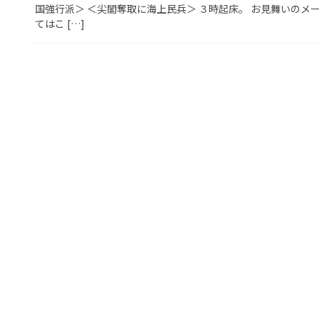
国強行派＞ ＜尖閣奪取に海上民兵＞ ３時起床。 お見舞いの
てはこ […]