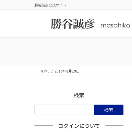
コ
ナ
勝谷誠彦公式サイト
ン
ビ
テ
ゲ
ン
ー
ツ
シ
に
ョ
移
ン
動
に
移
動
HOME
2016年8月19日
検索
ログインについて