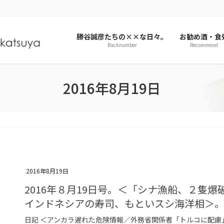
勝谷誠彦たちの××な日々。
お勧め酒・食
Backnumber
Recommend
2016年8月19日
2016年8月19日
2016年８月19日号。＜「シナ漁船、２隻
インドネシアの寿司、もといスシ海洋相＞
日記 ＜アンカラ遅れた危険情報／外務省関係者「トルコに配慮