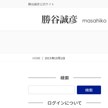
コ
ナ
勝谷誠彦公式サイト
ン
ビ
テ
ゲ
ン
ー
ツ
シ
に
ョ
移
ン
動
に
移
動
HOME
2015年10月1日
検索
ログインについて