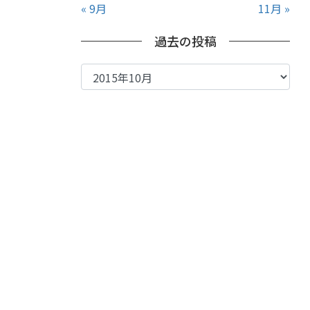
« 9月
11月 »
過去の投稿
過
去
の
投
稿