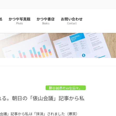
処
かつや写真館
かつや書店
お問い合わせ
Photo
Books
Contact
勝谷誠彦のxxな日々。
られる。朝日の「俵山会議」記事から私
俵山会議」記事から私は「抹消」されました（爆笑）