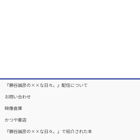
『勝谷誠彦の××な日々。』配信について
お問い合わせ
映像倉庫
かつや書店
『勝谷誠彦の××な日々。』で紹介された本