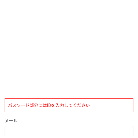
中では「東日本大水害」という言葉が生 […]
検索
ログインについて
現在、ログインしていただけるのは、2020年4月1日現在の誠論会
会員となっております。
ログイン
パスワード部分にはIDを入力してください
メール