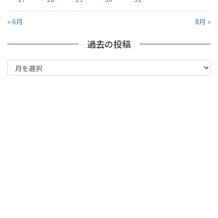
« 6月
8月 »
過去の投稿
過
去
の
投
稿