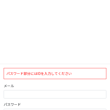
検索
ログインについて
現在、ログインしていただけるのは、2020年4月1日現在の誠論会
会員となっております。
ログイン
パスワード部分にはIDを入力してください
メール
パスワード