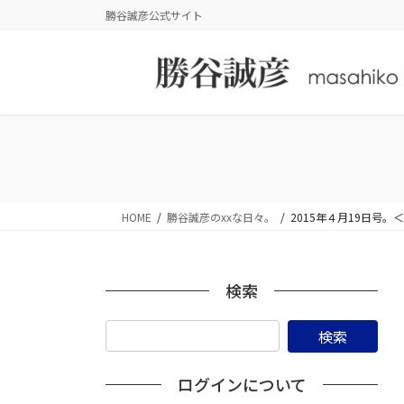
コ
ナ
勝谷誠彦公式サイト
ン
ビ
テ
ゲ
ン
ー
ツ
シ
に
ョ
移
ン
動
に
移
動
HOME
勝谷誠彦のxxな日々。
2015年４月19日
検索
ログインについて