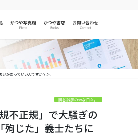
処
かつや写真館
かつや書店
お問い合わせ
Photo
Books
Contact
な扱いがあっていいんですか？＞。
勝谷誠彦のxxな日々。
「正規不正規」で大騒ぎの
「殉じた」義士たちに