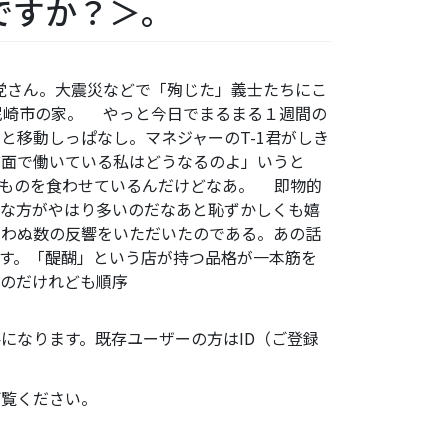
ですか？＞。
主党さん。大震災などで「殉じた」義士たちにこ
尼崎市の家。 やっと今日でまるまる１週間の
と移動しっぱなし。マネジャーのT-1君がしき
前面で働いている私はどうなるのよ」いうと
いものを食わせているんだけどなあ。 即物的
的な方がやはり多いのだなあと恥ずかしくも嬉
思わぬ数の反響をいただいたのである。あの話
す。「醍醐」という店が持つ品格が一本筋を
るのだけれども順序
になります。既存ユーザーの方はID（ご登録
ご覧ください。