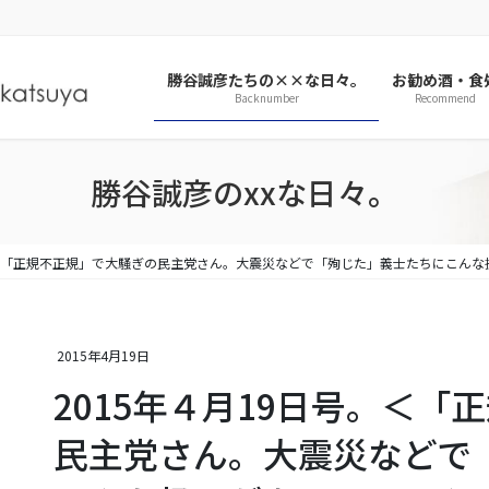
勝谷誠彦たちの××な日々。
お勧め酒・食
Backnumber
Recommend
勝谷誠彦のxxな日々。
号。＜「正規不正規」で大騒ぎの民主党さん。大震災などで「殉じた」義士たちにこん
2015年4月19日
2015年４月19日号。＜
民主党さん。大震災などで