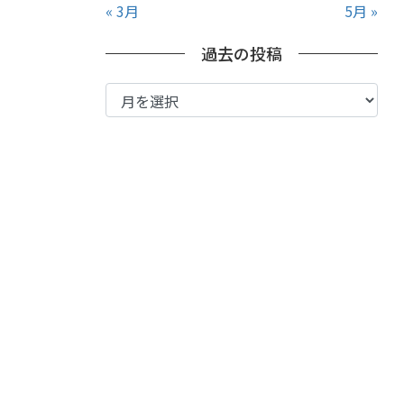
« 3月
5月 »
過去の投稿
過
去
の
投
稿