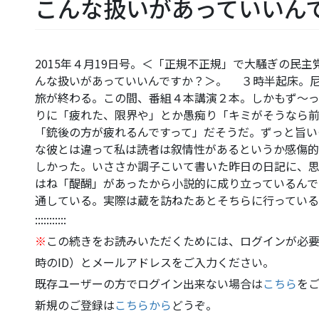
こんな扱いがあっていいん
2015年４月19日号。＜「正規不正規」で大騒ぎの民
んな扱いがあっていいんですか？＞。 ３時半起床。
旅が終わる。この間、番組４本講演２本。しかもず～っ
りに「疲れた、限界や」とか愚痴り「キミがそうなら
「銃後の方が疲れるんですって」だそうだ。ずっと旨
な彼とは違って私は読者は叙情性があるというか感傷
しかった。いささか調子こいて書いた昨日の日記に、
はね「醍醐」があったから小説的に成り立っているんで
通している。実際は蔵を訪ねたあとそちらに行ってい
:::::::::::
※
この続きをお読みいただくためには、ログインが必要
時のID）とメールアドレスをご入力ください。
既存ユーザーの方でログイン出来ない場合は
こちら
を
新規のご登録は
こちらから
どうぞ。