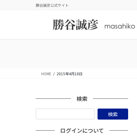
コ
ナ
勝谷誠彦公式サイト
ン
ビ
テ
ゲ
ン
ー
ツ
シ
に
ョ
移
ン
動
に
移
動
HOME
2015年4月18日
検索
ログインについて