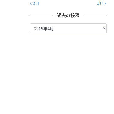
« 3月
5月 »
過去の投稿
過
去
の
投
稿