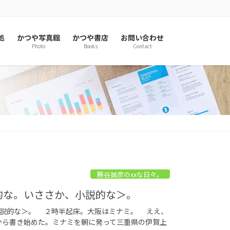
処
かつや写真館
かつや書店
お問い合わせ
Photo
Books
Contact
勝谷誠彦のxxな日々。
説的な。いささか、小説的な＞。
、小説的な＞。 ２時半起床。大阪はミナミ。 ええ、
から書き始めた。ミナミを朝に発って三重県の伊賀上