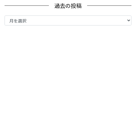
過去の投稿
過
去
の
投
稿