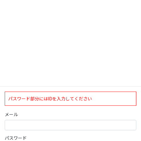
検索
ログインについて
現在、ログインしていただけるのは、2020年4月1日現在の誠論会
会員となっております。
ログイン
パスワード部分にはIDを入力してください
メール
パスワード