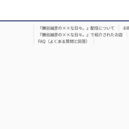
『勝谷誠彦の××な日々。』配信について
お
『勝谷誠彦の××な日々。』で紹介されたお店
FAQ（よくある質問と回答）