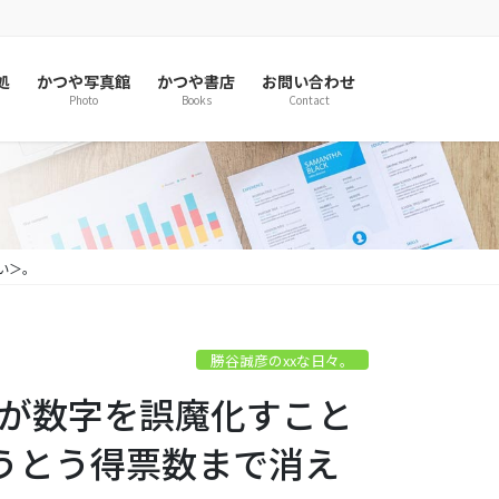
処
かつや写真館
かつや書店
お問い合わせ
Photo
Books
Contact
い＞。
勝谷誠彦のxxな日々。
行政が数字を誤魔化すこと
うとう得票数まで消え