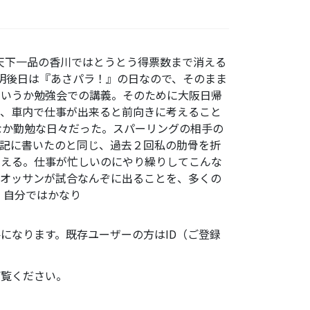
は天下一品の香川ではとうとう得票数まで消える
明後日は『あさパラ！』の日なので、そのまま
というか勉強会での講義。そのために大阪日帰
間、車内で仕事が出来ると前向きに考えること
なか勤勉な日々だった。スパーリングの相手の
記に書いたのと同じ、過去２回私の肋骨を折
交える。仕事が忙しいのにやり繰りしてこんな
のオッサンが試合なんぞに出ることを、多くの
、自分ではかなり
になります。既存ユーザーの方はID（ご登録
ご覧ください。