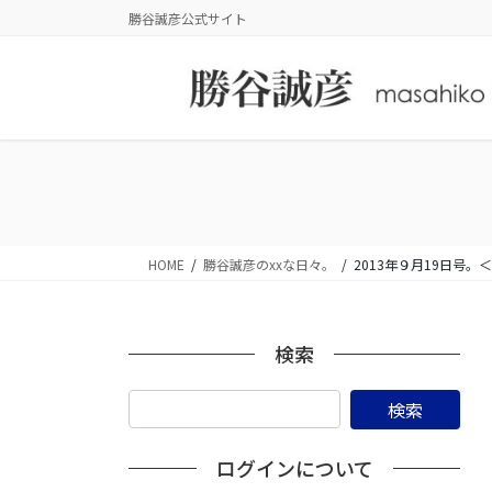
コ
ナ
勝谷誠彦公式サイト
ン
ビ
テ
ゲ
ン
ー
ツ
シ
に
ョ
移
ン
動
に
移
動
HOME
勝谷誠彦のxxな日々。
2013年９月19日号
検索
ログインについて