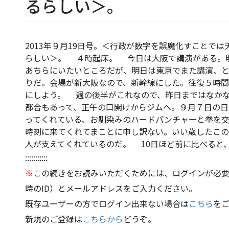
るらしい＞。
2013年９月19日号。＜行政が数字を誤魔化すことで
らしい＞。 ４時起床。 今日は大阪で講演がある。
あちらにいたいところだが、明日は東京でまた講演、
りだ。会場が新大阪なので、新幹線にした。往復５時
にしよう。 週の後半がこれなので、昨日まではなか
都合もあって、正午の口開けからジムへ。９月７日の日
ってくれている、お馴染みのハードパンチャーと拳を
時刻に来てくれてまことに申し訳ない。いい歳したこ
人が支えてくれているのだ。 10日ほど前に比べると
:::::::::::
※
この続きをお読みいただくためには、ログインが必要
時のID）とメールアドレスをご入力ください。
既存ユーザーの方でログイン出来ない場合は
こちら
を
新規のご登録は
こちらから
どうぞ。