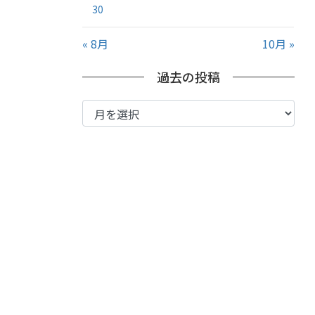
30
« 8月
10月 »
過去の投稿
過
去
の
投
稿