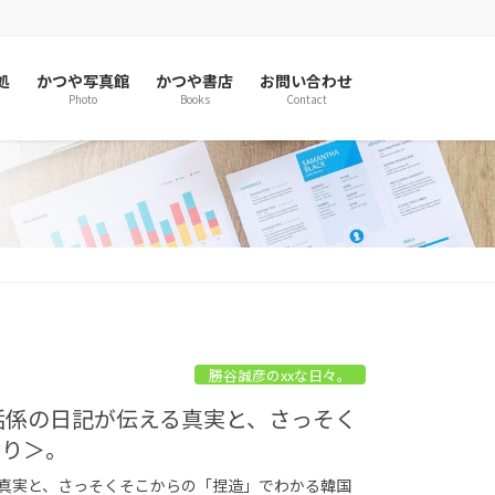
処
かつや写真館
かつや書店
お問い合わせ
Photo
Books
Contact
勝谷誠彦のxxな日々。
話係の日記が伝える真実と、さっそく
ぶり＞。
る真実と、さっそくそこからの「捏造」でわかる韓国