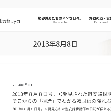
勝谷誠彦たちの××な日々。
お勧め酒・食
Backnumber
Recommend
2013年8月8日
2013年8月8日
2013年８月８日号。＜発見された慰安婦世
そこからの「捏造」でわかる韓国紙の腐れ
2013年８月８日号。＜発見された慰安婦世話係の日記が伝え