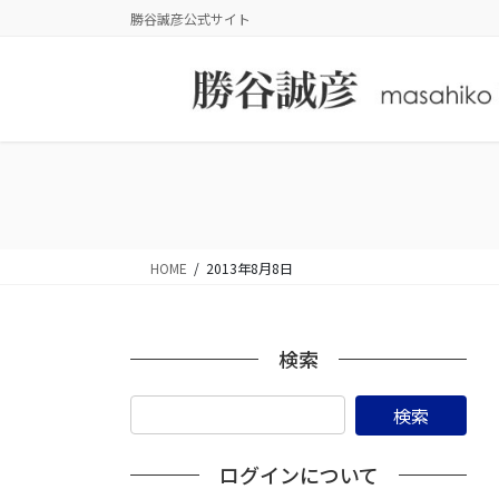
コ
ナ
勝谷誠彦公式サイト
ン
ビ
テ
ゲ
ン
ー
ツ
シ
に
ョ
移
ン
動
に
移
動
HOME
2013年8月8日
検索
ログインについて