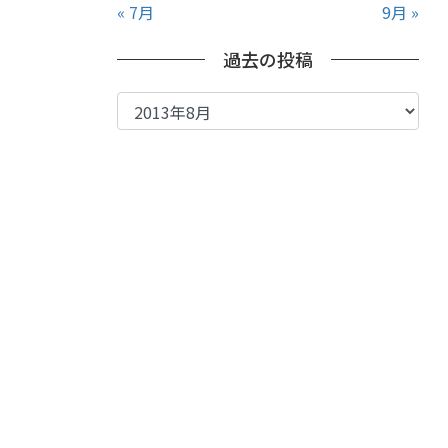
« 7月
9月 »
過去の投稿
過
去
の
投
稿