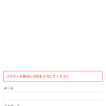
検索
ログインについて
現在、ログインしていただけるのは、2020年4月1日現在の誠論会
会員となっております。
ログイン
パスワード部分にはIDを入力してください
メール
パスワード