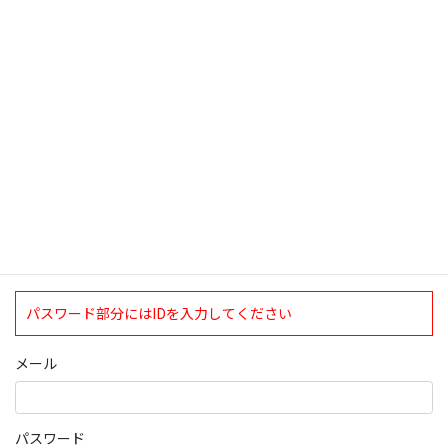
検索
ログインについて
現在、ログインしていただけるのは、2020年4月1日現在の誠論会
会員となっております。
ログイン
パスワード部分にはIDを入力してください
メール
パスワード