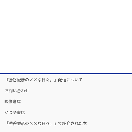
『勝谷誠彦の××な日々。』配信について
お問い合わせ
映像倉庫
かつや書店
『勝谷誠彦の××な日々。』で紹介された本