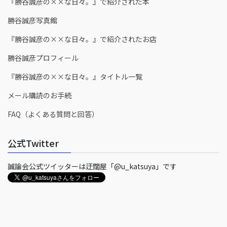
『勝谷誠彦の××な日々。』で紹介された本
勝谷誠彦写真館
『勝谷誠彦の××な日々。』で紹介されたお店
勝谷誠彦プロフィール
『勝谷誠彦の××な日々。』タイトル一覧
メール購読のお手続
FAQ（よくある質問と回答）
公式Twitter
誠論会公式ツイッターは迂闊屋「@u_katsuya」です