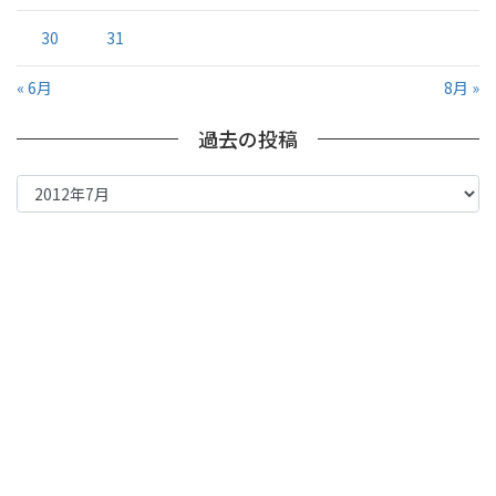
30
31
« 6月
8月 »
過去の投稿
過
去
の
投
稿