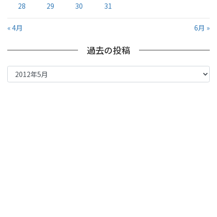
28
29
30
31
« 4月
6月 »
過去の投稿
過
去
の
投
稿