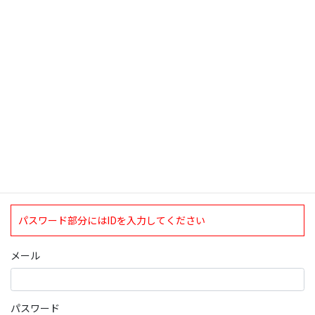
検索
ログインについて
現在、ログインしていただけるのは、2020年4月1日現在の誠論会
会員となっております。
ログイン
パスワード部分にはIDを入力してください
メール
パスワード