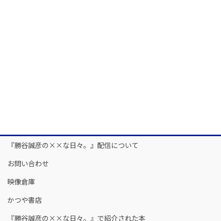
『勝谷誠彦の××な日々。』配信について
お問い合わせ
映像倉庫
かつや書店
『勝谷誠彦の××な日々。』で紹介された本