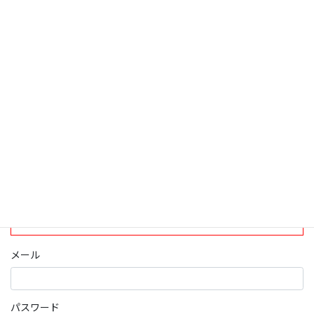
検索
ログインについて
現在、ログインしていただけるのは、2020年4月1日現在の誠論会
会員となっております。
ログイン
パスワード部分にはIDを入力してください
メール
パスワード