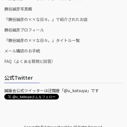
勝谷誠彦写真館
『勝谷誠彦の××な日々。』で紹介されたお店
勝谷誠彦プロフィール
『勝谷誠彦の××な日々。』タイトル一覧
メール購読のお手続
FAQ（よくある質問と回答）
公式Twitter
誠論会公式ツイッターは迂闊屋「@u_katsuya」です
Copyright © Katsuya Masahiko All Rights Reserved.