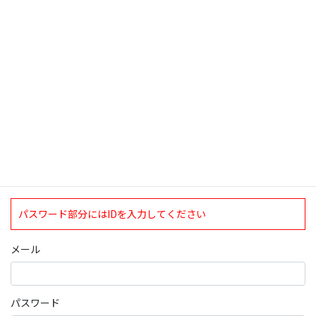
検索
ログインについて
現在、ログインしていただけるのは、2020年4月1日現在の誠論会
会員となっております。
ログイン
パスワード部分にはIDを入力してください
メール
パスワード