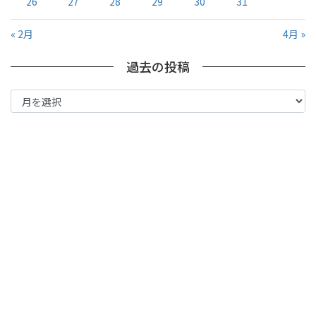
26
27
28
29
30
31
« 2月
4月 »
過去の投稿
過
去
の
投
稿