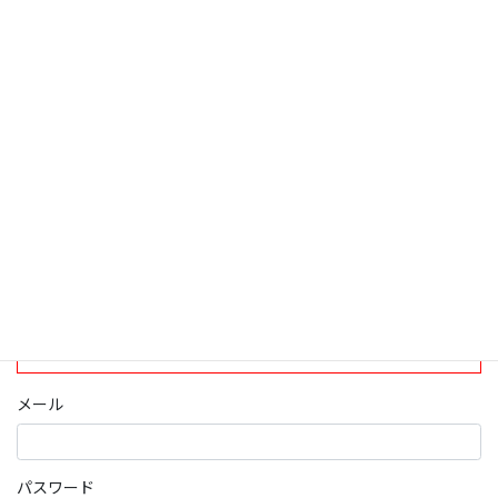
検索
ログインについて
現在、ログインしていただけるのは、2020年4月1日現在の誠論会
会員となっております。
ログイン
パスワード部分にはIDを入力してください
メール
パスワード