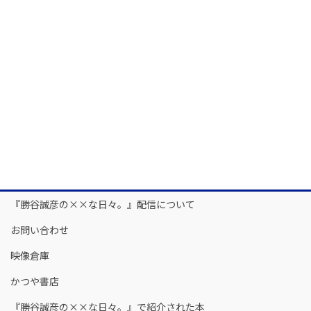
『勝谷誠彦の××な日々。』配信について
お問い合わせ
映像倉庫
かつや書店
『勝谷誠彦の××な日々。』で紹介された本