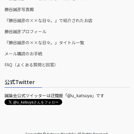
勝谷誠彦写真館
『勝谷誠彦の××な日々。』で紹介されたお店
勝谷誠彦プロフィール
『勝谷誠彦の××な日々。』タイトル一覧
メール購読のお手続
FAQ（よくある質問と回答）
公式Twitter
誠論会公式ツイッターは迂闊屋「@u_katsuya」です
Copyright © Katsuya Masahiko All Rights Reserved.