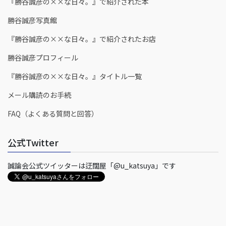
『勝谷誠彦の××な日々。』で紹介された本
勝谷誠彦写真館
『勝谷誠彦の××な日々。』で紹介されたお店
勝谷誠彦プロフィール
『勝谷誠彦の××な日々。』タイトル一覧
メール購読のお手続
FAQ（よくある質問と回答）
公式Twitter
誠論会公式ツイッターは迂闊屋「@u_katsuya」です