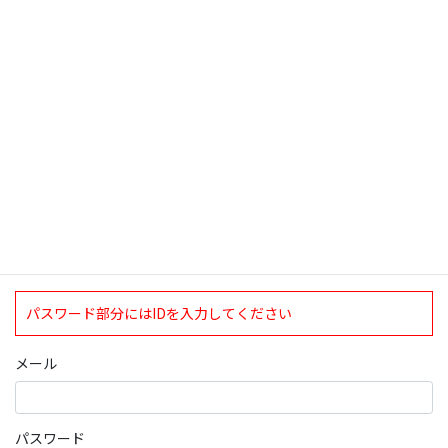
検索
ログインについて
現在、ログインしていただけるのは、2020年4月1日現在の誠論会
会員となっております。
ログイン
パスワード部分にはIDを入力してください
メール
パスワード