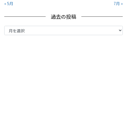
« 5月
7月 »
過去の投稿
過
去
の
投
稿