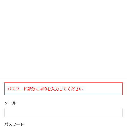
検索
ログインについて
現在、ログインしていただけるのは、2020年4月1日現在の誠論会
会員となっております。
ログイン
パスワード部分にはIDを入力してください
メール
パスワード