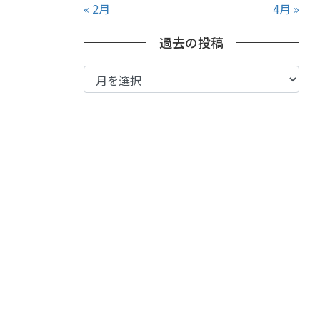
« 2月
4月 »
過去の投稿
過
去
の
投
稿