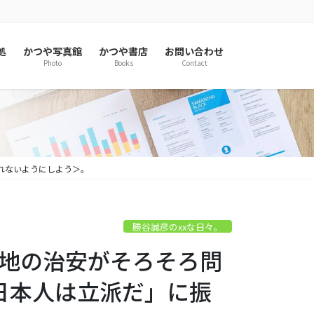
処
かつや写真館
かつや書店
お問い合わせ
Photo
Books
Contact
されないようにしよう＞。
勝谷誠彦のxxな日々。
被災地の治安がそろそろ問
日本人は立派だ」に振