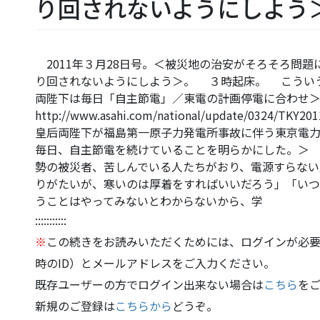
り回されないようにしよう
2011年３月28日号。＜被災地の治安がそろそろ問
り回されないようにしよう＞。 ３時起床。 こうい
両陛下は毎日「自主節電」／東電の計画停電に合わ
http://www.asahi.com/national/update/0324
皇后両陛下が福島第一原子力発電所事故に伴う東京電力
毎日、自主節電を続けていることを明らかにした。＞
勢の被災者、苦しんでいる人たちがおり、電源すらない
りがたいが、寒いのは厚着をすればいいだろう」「い
うことはやってみないとわからないから、学
:::::::::::
※
この続きをお読みいただくためには、ログインが必要
時のID）とメールアドレスをご入力ください。
既存ユーザーの方でログイン出来ない場合は
こちら
を
新規のご登録は
こちらから
どうぞ。