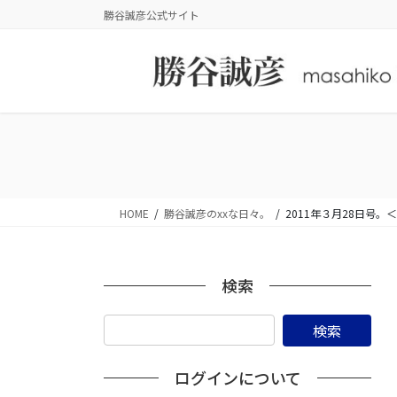
コ
ナ
勝谷誠彦公式サイト
ン
ビ
テ
ゲ
ン
ー
ツ
シ
に
ョ
移
ン
動
に
移
動
HOME
勝谷誠彦のxxな日々。
2011年３月28日
検索
ログインについて