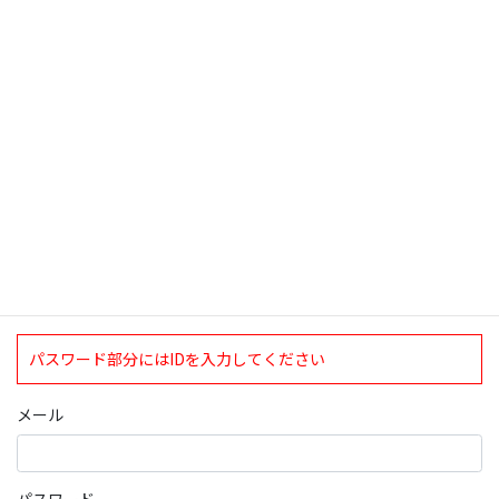
検索
ログインについて
現在、ログインしていただけるのは、2020年4月1日現在の誠論会
会員となっております。
ログイン
パスワード部分にはIDを入力してください
メール
パスワード