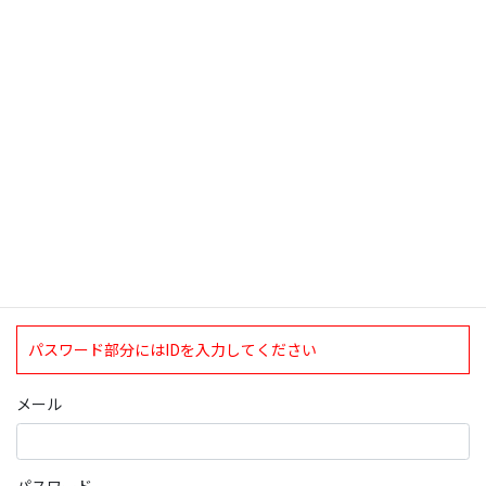
検索
ログインについて
現在、ログインしていただけるのは、2020年4月1日現在の誠論会
会員となっております。
ログイン
パスワード部分にはIDを入力してください
メール
パスワード