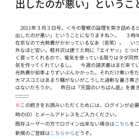
出したのが悪い」というこ
2011年３月３日号。＜今の警察の論理を突き詰める
出したのが悪い」ということになりますね＞。 ３時
在京なので光熱費がかかっているなあ（苦笑）。 い
外なほど安い。軽井沢は建てた時に「エイヤッ」とつ
く買ってくれるので、電気を使っている限りはタダ同然
気を作ってくれているし。 今週の請求書はまだ来て
光熱費が前季よりずいぶんかかった。それだけ寒い冬
大マスコミはあまり騒がないがこうした過剰な暑さ寒
はないだろうか。 昨日は『天国のいちばん底』を書
:::::::::::
※
この続きをお読みいただくためには、ログインが必要
時のID）とメールアドレスをご入力ください。
既存ユーザーの方でログイン出来ない場合は
こちら
を
新規のご登録は
こちらから
どうぞ。