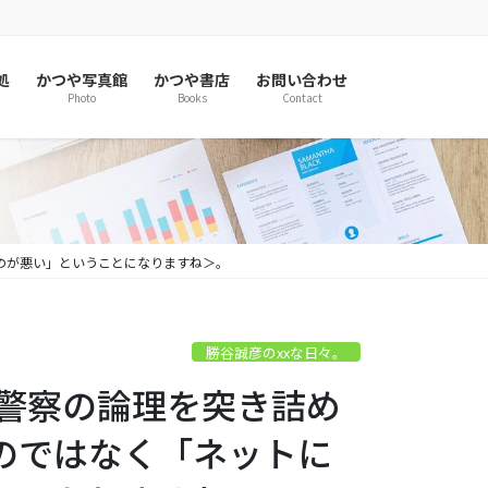
処
かつや写真館
かつや書店
お問い合わせ
Photo
Books
Contact
のが悪い」ということになりますね＞。
勝谷誠彦のxxな日々。
の警察の論理を突き詰め
のではなく「ネットに