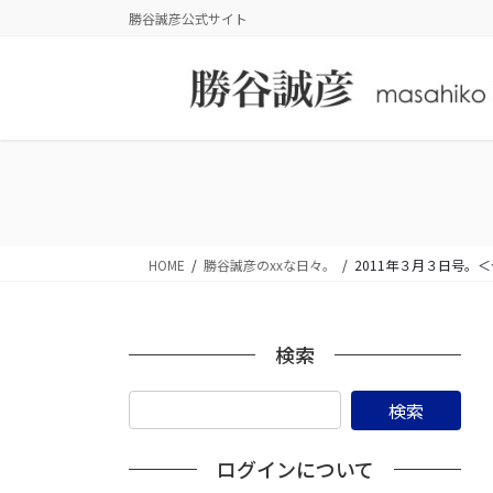
コ
ナ
勝谷誠彦公式サイト
ン
ビ
テ
ゲ
ン
ー
ツ
シ
に
ョ
移
ン
動
に
移
動
HOME
勝谷誠彦のxxな日々。
2011年３月３日号
検索
ログインについて