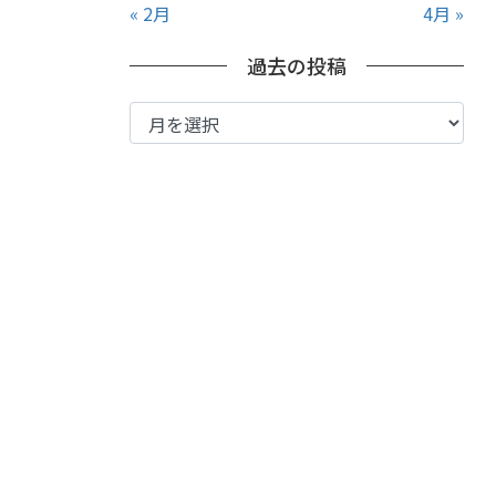
« 2月
4月 »
過去の投稿
過
去
の
投
稿