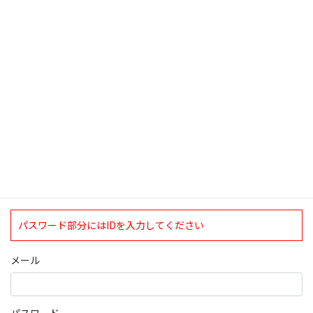
検索
ログインについて
現在、ログインしていただけるのは、2020年4月1日現在の誠論会
会員となっております。
ログイン
パスワード部分にはIDを入力してください
メール
パスワード