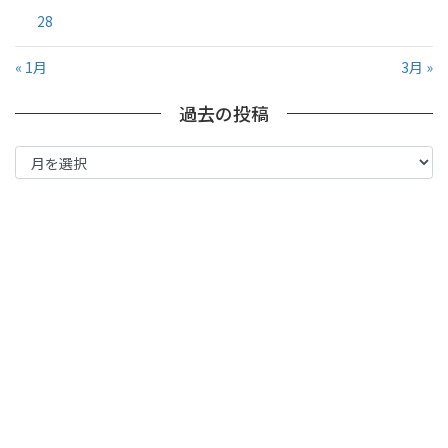
28
« 1月
3月 »
過去の投稿
過
去
の
投
稿