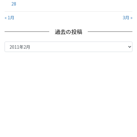
28
« 1月
3月 »
過去の投稿
過
去
の
投
稿