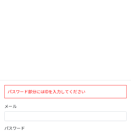
検索
ログインについて
現在、ログインしていただけるのは、2020年4月1日現在の誠論会
会員となっております。
ログイン
パスワード部分にはIDを入力してください
メール
パスワード