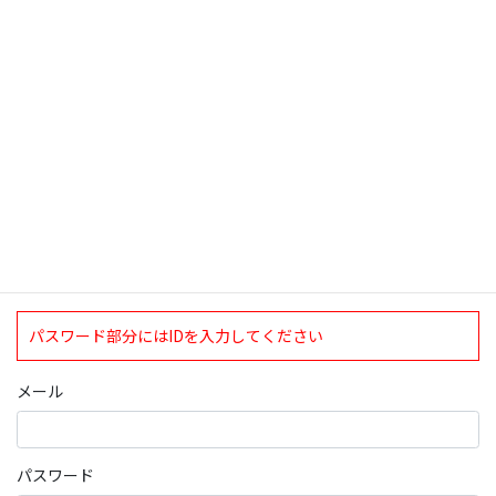
検索
ログインについて
現在、ログインしていただけるのは、2020年4月1日現在の誠論会
会員となっております。
ログイン
パスワード部分にはIDを入力してください
メール
パスワード