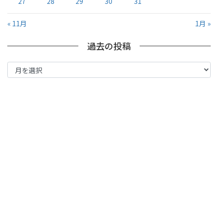
27
28
29
30
31
« 11月
1月 »
過去の投稿
過
去
の
投
稿