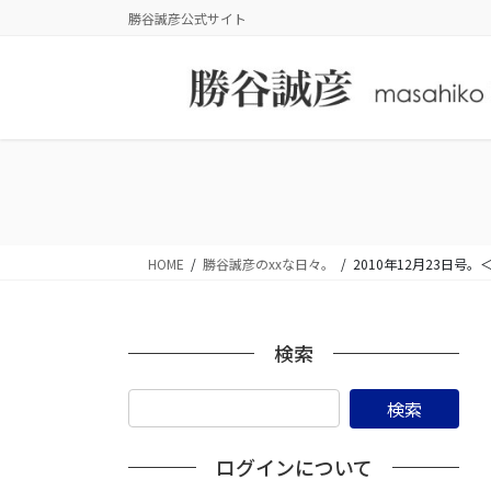
コ
ナ
勝谷誠彦公式サイト
ン
ビ
テ
ゲ
ン
ー
ツ
シ
に
ョ
移
ン
動
に
移
動
HOME
勝谷誠彦のxxな日々。
2010年12月23日号
検索
ログインについて