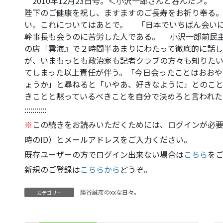
2010年12月23日号。＜小沢一郎さんと呑んだ＞。
陛下のご健康を祝し、ますますのご長寿をお祈り奉る
い。これについてはあとで。 「日本でいちばん会い
幹事長も会うのに苦労した人である。 小沢一郎前民
の店『雲海』で２時間半あまりにわたって徹底的に話
が、いまもっとも政治家も記者クラブの方々も知りたい
てしまった以上責任が伴う。「今日会ったことはおおや
ょうか」と尋ねると「いやあ、好きなように」とのこ
きことと黙っているべきことを自分で決めろと言われた
:::::::::::
※
この続きをお読みいただくためには、ログインが必要
時のID）とメールアドレスをご入力ください。
既存ユーザーの方でログイン出来ない場合は
こちら
を
新規のご登録は
こちらから
どうぞ。
勝谷誠彦のxxな日々。
カテゴリー