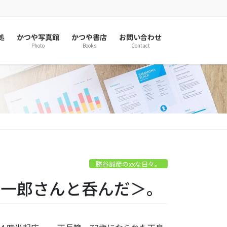
処
かつや写真館
かつや書店
お問い合わせ
Photo
Books
Contact
勝谷誠彦のxxな日々。
小沢一郎さんと呑んだ＞。