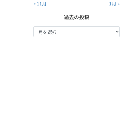
« 11月
1月 »
過去の投稿
過
去
の
投
稿