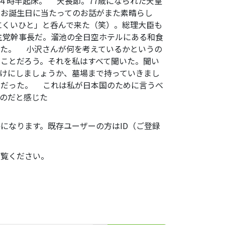
 ４時半起床。 天長節。77歳になられた天皇
。お誕生日に当たってのお話がまた素晴らし
にくいひと」と呑んで来た（笑）。総理大臣も
主党幹事長だ。溜池の全日空ホテルにある和食
した。 小沢さんが何を考えているかというの
ことだろう。それを私はすべて聞いた。聞い
けにしましょうか、墓場まで持っていきまし
とだった。 これは私が日本国のために言うべ
のだと感じた
になります。既存ユーザーの方はID（ご登録
ご覧ください。