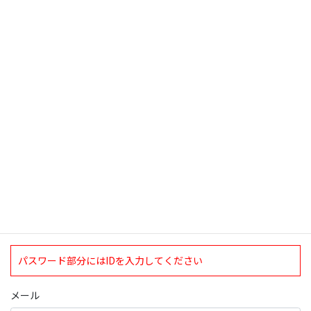
2010年9月15日
検索
ログインについて
現在、ログインしていただけるのは、2020年4月1日現在の誠論会
会員となっております。
ログイン
パスワード部分にはIDを入力してください
メール