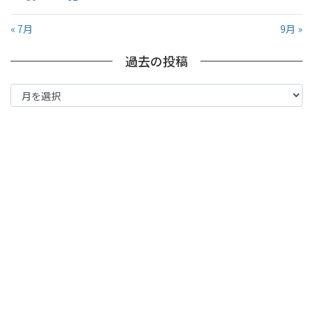
« 7月
9月 »
過去の投稿
過
去
の
投
稿