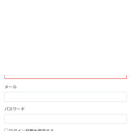
ログインについて
現在、ログインしていただけるのは、2020年4月1日現在の誠論会
会員となっております。
ログイン
パスワード部分にはIDを入力してください
メール
パスワード
ログイン状態を保存する