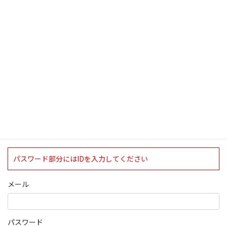
検索
ログインについて
現在、ログインしていただけるのは、2020年4月1日現在の誠論会
会員となっております。
ログイン
パスワード部分にはIDを入力してください
メール
パスワード