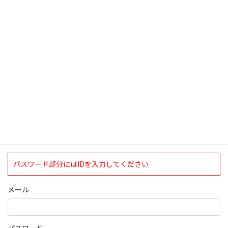
検索
ログインについて
現在、ログインしていただけるのは、2020年4月1日現在の誠論会
会員となっております。
ログイン
パスワード部分にはIDを入力してください
メール
パスワード