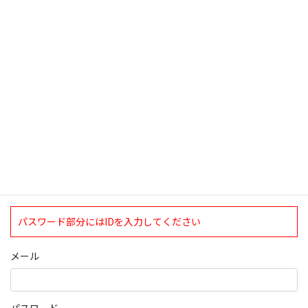
検索
ログインについて
現在、ログインしていただけるのは、2020年4月1日現在の誠論会
会員となっております。
ログイン
パスワード部分にはIDを入力してください
メール
パスワード