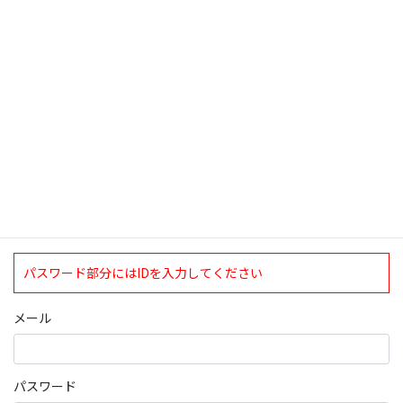
検索
ログインについて
現在、ログインしていただけるのは、2020年4月1日現在の誠論会
会員となっております。
ログイン
パスワード部分にはIDを入力してください
メール
パスワード