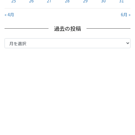
25
26
27
28
29
30
31
« 4月
6月 »
過去の投稿
過
去
の
投
稿