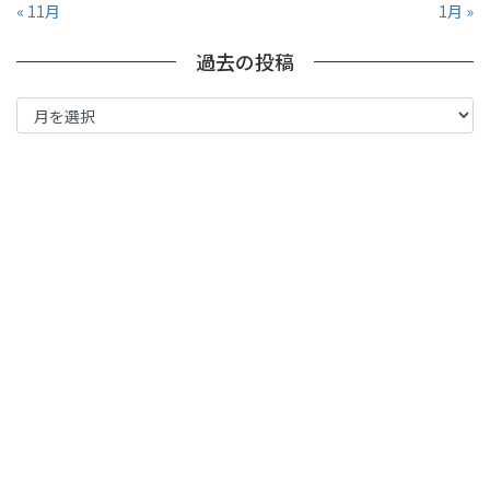
« 11月
1月 »
過去の投稿
過
去
の
投
稿