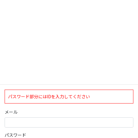
検索
ログインについて
現在、ログインしていただけるのは、2020年4月1日現在の誠論会
会員となっております。
ログイン
パスワード部分にはIDを入力してください
メール
パスワード