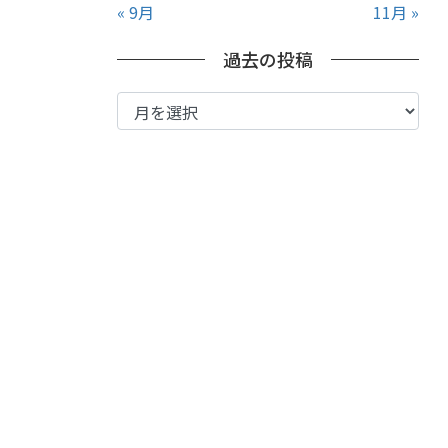
« 9月
11月 »
過去の投稿
過
去
の
投
稿