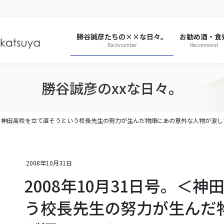
勝谷誠彦たちの××な日々。
お勧め酒・食
Backnumber
Recommend
勝谷誠彦のxxな日々。
号。＜神田高校を立て直そうという校長先生の努力が生んだ物語にあの意外な人物が涙
2008年10月31日
2008年10月31日号。＜
う校長先生の努力が生んだ