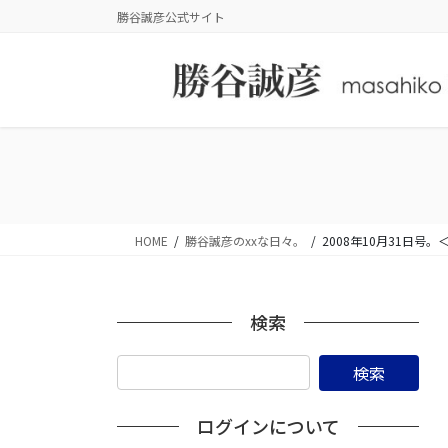
コ
ナ
勝谷誠彦公式サイト
ン
ビ
テ
ゲ
ン
ー
ツ
シ
に
ョ
移
ン
動
に
移
動
HOME
勝谷誠彦のxxな日々。
2008年10月31日
検索
ログインについて