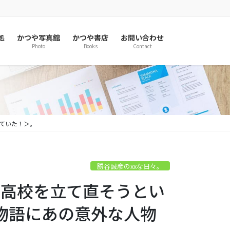
処
かつや写真館
かつや書店
お問い合わせ
Photo
Books
Contact
していた！＞。
勝谷誠彦のxxな日々。
神田高校を立て直そうとい
物語にあの意外な人物