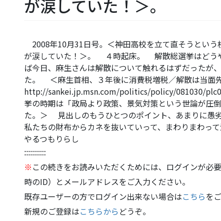
が涙していた！＞。
2008年10月31日号。＜神田高校を立て直そうとい
が涙していた！＞。 ４時起床。 解散総選挙はどう
ば今日、麻生さんは解散について触れるはずだったが
た。 ＜麻生首相、３年後に消費税増税／解散は当面
http://sankei.jp.msn.com/politics/policy/081
挙の時期は「政局より政策、景気対策という世論が圧
た。＞ 見出しのもうひとつのポイント、あまりに愚
私たちの財布からカネを抜いていって、まわりまわって
やるつもりらし
:::::::::::
※
この続きをお読みいただくためには、ログインが必要
時のID）とメールアドレスをご入力ください。
既存ユーザーの方でログイン出来ない場合は
こちら
を
新規のご登録は
こちらから
どうぞ。