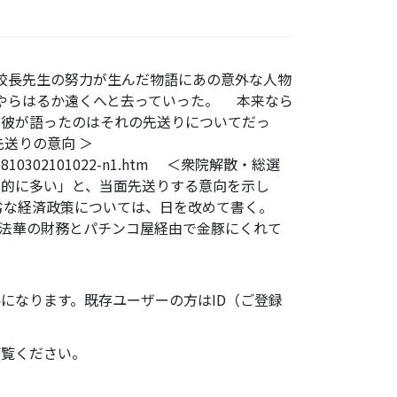
う校長先生の努力が生んだ物語にあの意外な人物
やらはるか遠くへと去っていった。 本来なら
、彼が語ったのはそれの先送りについてだっ
先送りの意向 ＞
030/plc0810302101022-n1.htm ＜衆院解散・総選
倒的に多い」と、当面先送りする意向を示し
劣な経済政策については、日を改めて書く。
法華の財務とパチンコ屋経由で金豚にくれて
になります。既存ユーザーの方はID（ご登録
ご覧ください。