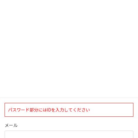
2008年5月9日
検索
ログインについて
現在、ログインしていただけるのは、2020年4月1日現在の誠論会
会員となっております。
ログイン
パスワード部分にはIDを入力してください
メール