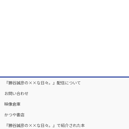
『勝谷誠彦の××な日々。』配信について
お問い合わせ
映像倉庫
かつや書店
『勝谷誠彦の××な日々。』で紹介された本