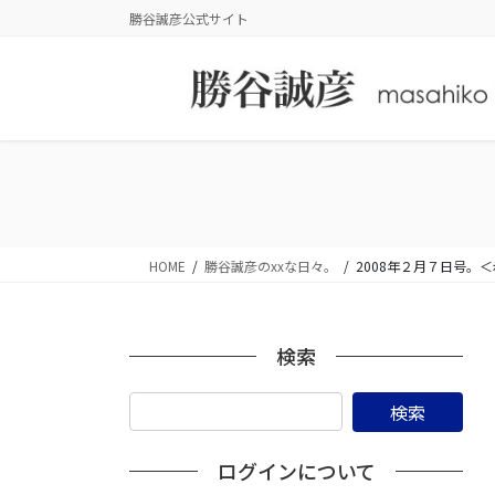
コ
ナ
勝谷誠彦公式サイト
ン
ビ
テ
ゲ
ン
ー
ツ
シ
に
ョ
移
ン
動
に
移
動
HOME
勝谷誠彦のxxな日々。
2008年２月７日号
検索
ログインについて