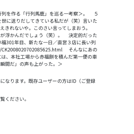
行列を作る「行列馬鹿」を巡る一考察＞。 ５
を世に送りだしてきている私だが（笑）言いた
耐えきれないや。このさい言ってしまおう。
像が浮かんだでしょう（笑）。 決定的だった
福301年目、新たな一日／直営３店に長い列
80207/CK2008020702085625.html そんなにあの
には、本社工場から赤福餅を積んだ第一便の車
的瞬間だ」の声も上がった。＞
になります。既存ユーザーの方はID（ご登録
ご覧ください。