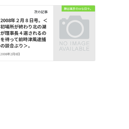
勝谷誠彦のxxな日々。
次の記事
2008年２月８日号。＜
初場所が終わり北の湖
が理事長４選されるの
を待って前時津風逮捕
の談合ぶり＞。
2008年2月8日