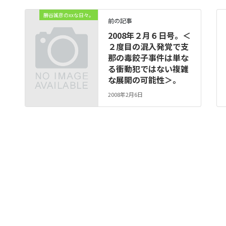
勝谷誠彦のxxな日々。
前の記事
2008年２月６日号。＜
２度目の混入発覚で支
那の毒餃子事件は単な
る衝動犯ではない複雑
な展開の可能性＞。
2008年2月6日