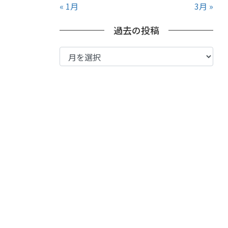
« 1月
3月 »
過去の投稿
過
去
の
投
稿