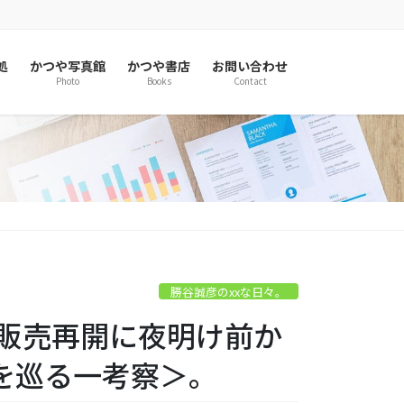
処
かつや写真館
かつや書店
お問い合わせ
Photo
Books
Contact
勝谷誠彦のxxな日々。
福販売再開に夜明け前か
を巡る一考察＞。