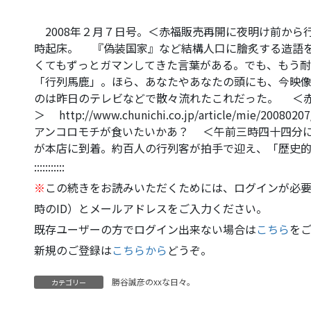
2008年２月７日号。＜赤福販売再開に夜明け前から
時起床。 『偽装国家』など結構人口に膾炙する造語
くてもずっとガマンしてきた言葉がある。でも、もう
「行列馬鹿」。ほら、あなたやあなたの頭にも、今映
のは昨日のテレビなどで散々流れたこれだった。 ＜赤
＞ http://www.chunichi.co.jp/article/mie/200
アンコロモチが食いたいかあ？ ＜午前三時四十四分
が本店に到着。約百人の行列客が拍手で迎え、「歴史
:::::::::::
※
この続きをお読みいただくためには、ログインが必要
時のID）とメールアドレスをご入力ください。
既存ユーザーの方でログイン出来ない場合は
こちら
を
新規のご登録は
こちらから
どうぞ。
勝谷誠彦のxxな日々。
カテゴリー